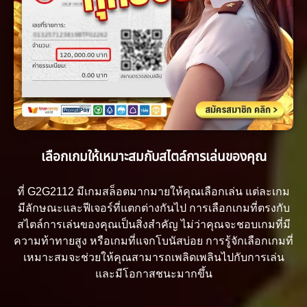
เลือกเกมให้เหมาะสมกับสไตล์การเล่นของคุณ
ที่ G2G2112 มีเกมสล็อตมากมายให้คุณเลือกเล่น แต่ละเกม
มีลักษณะและฟีเจอร์ที่แตกต่างกันไป การเลือกเกมที่ตรงกับ
สไตล์การเล่นของคุณเป็นสิ่งสำคัญ ไม่ว่าคุณจะชอบเกมที่มี
ความท้าทายสูง หรือเกมที่แจกโบนัสบ่อย การรู้จักเลือกเกมที่
เหมาะสมจะช่วยให้คุณสามารถเพลิดเพลินไปกับการเล่น
และมีโอกาสชนะมากขึ้น