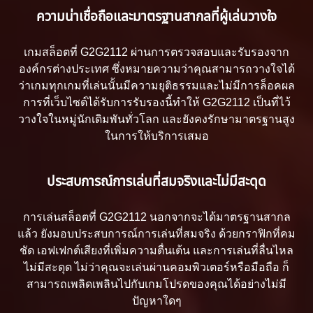
ความน่าเชื่อถือและมาตรฐานสากลที่ผู้เล่นวางใจ
เกมสล็อตที่ G2G2112 ผ่านการตรวจสอบและรับรองจาก
องค์กรต่างประเทศ ซึ่งหมายความว่าคุณสามารถวางใจได้
ว่าเกมทุกเกมที่เล่นนั้นมีความยุติธรรมและไม่มีการล็อคผล
การที่เว็บไซต์ได้รับการรับรองนี้ทำให้ G2G2112 เป็นที่ไว้
วางใจในหมู่นักเดิมพันทั่วโลก และยังคงรักษามาตรฐานสูง
ในการให้บริการเสมอ
ประสบการณ์การเล่นที่สมจริงและไม่มีสะดุด
การเล่นสล็อตที่ G2G2112 นอกจากจะได้มาตรฐานสากล
แล้ว ยังมอบประสบการณ์การเล่นที่สมจริง ด้วยกราฟิกที่คม
ชัด เอฟเฟกต์เสียงที่เพิ่มความตื่นเต้น และการเล่นที่ลื่นไหล
ไม่มีสะดุด ไม่ว่าคุณจะเล่นผ่านคอมพิวเตอร์หรือมือถือ ก็
สามารถเพลิดเพลินไปกับเกมโปรดของคุณได้อย่างไม่มี
ปัญหาใดๆ