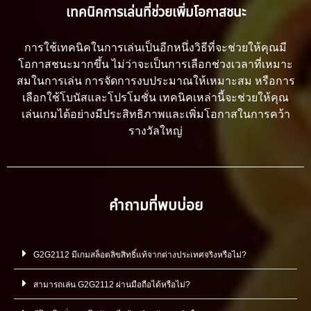
เทคนิคการเล่นที่ช่วยเพิ่มโอกาสชนะ
การใช้เทคนิคในการเล่นเป็นอีกหนึ่งวิธีที่จะช่วยให้คุณมี
โอกาสชนะมากขึ้น ไม่ว่าจะเป็นการเลือกช่วงเวลาที่เหมาะ
สมในการเล่น การจัดการงบประมาณให้เหมาะสม หรือการ
เลือกใช้โบนัสและโปรโมชั่น เทคนิคเหล่านี้จะช่วยให้คุณ
เล่นเกมได้อย่างมีประสิทธิภาพและเพิ่มโอกาสในการคว้า
รางวัลใหญ่
คำถามที่พบบ่อย
G2G2112 มีเกมสล็อตลิขสิทธิ์แท้จากต่างประเทศจริงหรือไม่?
สามารถเล่น G2G2112 ผ่านมือถือได้หรือไม่?