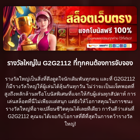
รางวัลใหญ่ใน G2G2112 ที่ทุกคนต้องการจับจอง
รางวัลใหญ่เป็นสิ่งที่ดึงดูดใจนักเดิมพันทุกคน และที่ G2G2112
ก็มีรางวัลใหญ่ให้ผู้เล่นได้ลุ้นกันทุกวัน ไม่ว่าจะเป็นแจ็คพอตที่
สูงถึงหลักล้านหรือโบนัสพิเศษที่แจกให้กับผู้เล่นทุกสัปดาห์ การ
เล่นสล็อตที่นี่ไม่เพียงแต่สนุก แต่ยังให้โอกาสคุณในการชนะ
รางวัลใหญ่ที่อาจเปลี่ยนชีวิตคุณได้เลยทีเดียว การันตีว่าเล่นที่
G2G2112 คุณจะได้เจอกับโอกาสที่ดีที่สุดในการคว้ารางวัล
ใหญ่!