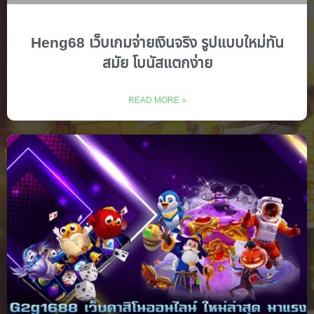
Heng68 เว็บเกมจ่ายเงินจริง รูปแบบใหม่ทัน
สมัย โบนัสแตกง่าย
READ MORE »