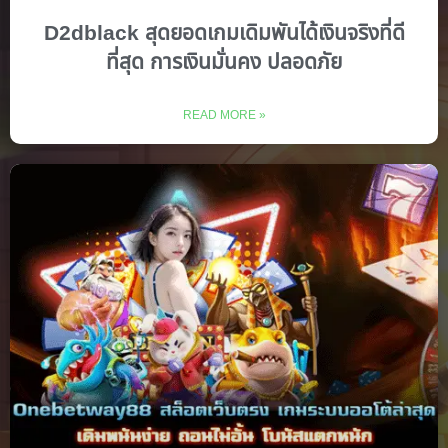
D2dblack สุดยอดเกมเดิมพันได้เงินจริงที่ดี
ที่สุด การเงินมั่นคง ปลอดภัย
READ MORE »