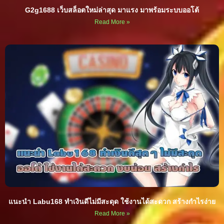
G2g1688 เว็บสล็อตใหม่ล่าสุด มาแรง มาพร้อมระบบออโต้
Read More »
แนะนำ Labu168 ทำเงินดีไม่มีสะดุด ใช้งานได้สะดวก สร้างกำไรง่าย
Read More »