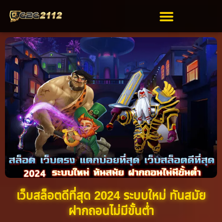
เว็บสล็อตดีที่สุด 2024 ระบบใหม่ ทันสมัย
ฝากถอนไม่มีขั้นต่ำ