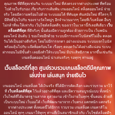
คุณภาพ ที่ดีที่สุดเช่นกัน ระบบมาใหม่ ที่ส่งตรงจากต่างประเทศ ที่พร้อม
ไปด้วยใบรับรอง เกี่ยวกับการเดิมพัน เกมออนไลน์ สล็อตออนไลน์ จ่าย
จริง โดยมีความพร้อมไปด้วย ระบบออโต้ ที่ทันยุค ทันสมัยใหม่ ที่ใครๆ ก็
มีสิทธิ์ลุ้นไปกับ ของรางวัลใหญ่ๆ อีกจำนวนมากๆ โดยที่เว็บสล็อต อื่นๆ
ไม่กล้าที่จะให้เท่ากับ เว็บไซต์สล็อตดีๆ ของเราในเวลานี้กัเลยทีเดียว
เว็บ
สล็อตดีที่สุด
ที่ดีจริงๆ นั้นต้องมีความถูกต้อง ด้วยการเป็น เว็บพนัน
ออนไลน์ อันดับ 1 ของไทยอีกด้วย ระบบมีการแจกโบนัสฟรีไม่อั้น ตลอด
วันได้เป็นอย่างดีจริงๆ โดยไม่มีการจกตา อย่างแน่นอน ระบบแจกโบนัส
พร้อมลุ้นไปกับ แจ๊คพ็อตก้อนโต เรื่อยๆ ตลอดวันได้อย่างดีแน่อน ระบบ
ฝากถอนไม่มีขั้นต่ำ เลยยิ่งทำให้ระบบใหม่ มีประสิทธิภาพ มากขึ้นเช่นกัน
เกมสล็อตออนไลน์ น่าเล่นจริงๆ รอทุกๆ ท่านอยู่
เว็บสล็อตดีที่สุด ศูนย์รวบรวมเกมสล็อตดีมีคุณภาพ
เล่นง่าย เล่นสนุก จ่ายเงินไว
เกมออนไลน์ เกมสล็อต ได้เงินจริง ที่ได้มีการคัดเลือก และรวบรวม มาไว้
ที่
เว็บสล็อตดีที่สุด
ไว้แล้วอย่างดีที่สุด และมีความสมบูรณ์แบบ ทั้งหน้า
เว็บไซต์ที่ได้มาตรฐานสากล ดูสวยงาม เข้าใจง่ายในทุกๆ ขั้นตอน ด้วยที่
เป็นระบบใหม่ เว็บออโต้ เว็บที่พัฒนามาจาก เว็บตรง แตกหนัก แตกจริง
จากต่างประเทศ ทั้งหมดนี้ได้มีการ รวบรวม เกมสล็อต เกมคาสิโน
ออนไลน์ ทุกๆ เกมมาให้ทุกๆ ท่านที่เป็นสมาชิกแล้วกับ เว็บไซต์สล็อตดีๆ