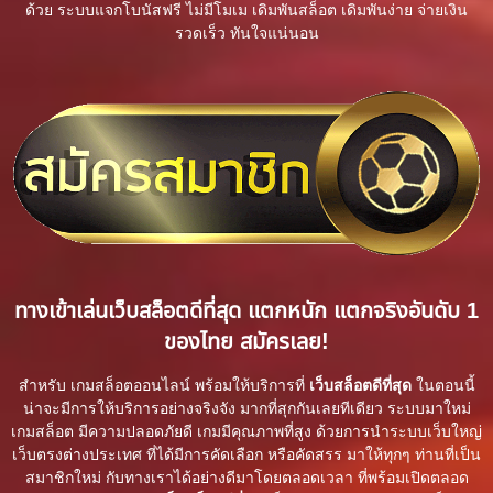
ด้วย ระบบแจกโบนัสฟรี ไม่มีโมเม เดิมพันสล็อต เดิมพันง่าย จ่ายเงิน
รวดเร็ว ทันใจแน่นอน
ทางเข้าเล่นเว็บสล็อตดีที่สุด แตกหนัก แตกจริงอันดับ
1
ของไทย สมัครเลย!
สำหรับ เกมสล็อตออนไลน์ พร้อมให้บริการที่
เว็บสล็อตดีที่สุด
ในตอนนี้
น่าจะมีการให้บริการอย่างจริงจัง มากที่สุกกันเลยทีเดียว ระบบมาใหม่
เกมสล็อต มีความปลอดภัยดี เกมมีคุณภาพที่สูง ด้วยการนำระบบเว็บใหญ่
เว็บตรงต่างประเทศ ที่ได้มีการคัดเลือก หรือคัดสรร มาให้ทุกๆ ท่านที่เป็น
สมาชิกใหม่ กับทางเราได้อย่างดีมาโดยตลอดเวลา ที่พร้อมเปิดตลอด