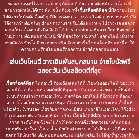
ของเราแห่งนี้ได้อย่างสบายๆ กันเลยทีเดียว เกมเดิมพนันออนไลน์ ที่
สามารถทำเงินได้เร็ว ทันใจนั้นต้องมาที่
เว็บสล็อตดีที่สุด
ที่มีความพร้อม
ไปด้วย เว็บไซต์สล็อตดีๆ ที่มีการพัฒนาอย่างต่อเนื่องด้วยทุกๆ ท่านเข้าถึง
ได้ง่ายกว่าเดิมจริงๆ ผ่านช่องทางรวยกันได้แบบง่ายๆ ไม่ว่าจะเล่นสล็อต
ผ่านเว็บ สล็อตบนมือถือ ถือจัดได้ว่า ระบบทันยุค ทันสมัยใหม่ ที่จะเข้าสู่
โหมด เว็บเดิมพนันออนไลน์ ที่ดีที่สุดจริงๆ เกมคาสิโนออนไลน์ เล่นง่าย
จ่ายเงินไวชัวร์ไม่มีการจกตา หรือ ลีลา ถ้าเว็บไซต์สล็อตดีๆ แห่งนี้จะให้
ความสุขพร้อมโบนัสฟรีตลอดวัน จ่ายดีตลอดแน่นอน
เล่นเว็บไหนดี วางเดิมพันสนุกสนาน จ่ายโบนัสฟรี
ตลอดวัน
เว็บสล็อตดีที่สุด
เว็บสล็อตดีที่สุด
ในตอนนี้ ต้องเลือกเล่นได้ที่ เว็บพนันออนไลน์ ของเรา
ตอนนี้ถือว่ามีความปลอดภัยที่ดีที่สุดอย่างดีแน่นอน ด้วยความเป็นผู้นำ
ระบบด้านบริการ เกมออนไลน์ เกมสล็อต ออนไลน์ ที่มีการคัดเลือกมา
จาก สล็อตเว็บตรง แตกง่ายที่สุด ที่ได้มาจาก เว็บต่างประเทศ ทั้งนั้นที่
พร้อมด้วยใบรับรอง เกี่ยวกับการลงทะเบียน เกมคาสิโนออนไลน์ ไว้อย่าง
ดี ถูกต้องมากที่สุดกันเลยทีเดียวเชียว
เว็บสล็อตดีที่สุด
ระบบมีมาตรฐาน
สากล ระดับโลก ซึ่งจะไม่ทำให้ทุกๆ ท่านต้องผิดหวังอย่างดีแน่นอน
ระบบทันสมัยใหม่ ล้ำยุค ล้ำสมัยเกินคำบรรยาย ได้เป็นอย่างดีที่สุด เกม
สล็อต ได้เงินจริง เดิมพนันสนุกสนาน เพลิดเพลิน ไปได้ทุกที่ทุกเวลาอีก