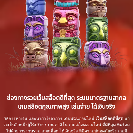
ช่องทางรวยเว็บสล็อตดีที่สุด ระบบมาตรฐานสากล
เกมสล็อตคุณภาพสูง เล่นง่าย ได้เงินจริง
วิธีการหาเงิน และหากำไรจาการ เดิมพนันออนไลน์
เว็บสล็อตดีที่สุด
น่า
จะเป็นอีกหนึ่งผู้ให้บริการ เกมคาสิโน เกมสล็อตออนไลน์ ที่ดีที่สุด ที่พร้อม
ไปด้วยการรวบรวม เกมสล็อต ได้เงินจริง ที่มีความปลอดภัยจริง เกมมี