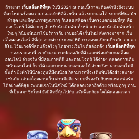
ถ้าจะหา
เว็บสล็อตดีที่สุด
ในปี 2024 ณ ตอนนี้เราจะต้องคำนึงถึงระบบ
ที่มาใหม่ พร้อมความปลอดภัยที่ดีด้วยนั้น แล้วระบบออโต้ ระบบที่ทันสมัย
ล่าสุด และมีคุณภาพสูงมากๆ กันเลย สล็อต เว็บตรงแตกบ่อยที่สุด คือ
ตอบโจทย์ ได้ดีมากๆ สำหรับนักเดิมพัน ทั้งหน้าเก่า และนักเดิมพันหน้า
ใหม่ๆ ก็นิยมหันมาใช้บริการกับ เว็บออโต้ เว็บใหม่ ส่งตรงมาจาก เว็บ
สล็อตออนไลน์ ดีที่สุด จากต่างประเทศ ที่มีการจดทะเบียนเกี่ยวกับ เกมคา
สิโน ไว้อย่างดีที่สุดแล้วจริงๆ โดยทางเว็บไซต์สล็อตดีๆ
เว็บสล็อตดีที่สุด
ของเราตอนนี้ เรายังคงความปลอดภัยที่ดี และพร้อมกับเกมสล็อต
ออนไลน์ จ่ายจริง ที่มีคุณภาพที่ดี และตอบโจทย์ ได้ง่ายๆ ตลอดการเดิม
พนันออนไลน์ ก็ว่าได้ และระบบฝากถอนออโต้ ง่ายจริงๆ ฝากถอนไม่มี
ขั้นต่ำ ยิ่งทำให้นักลงทุนที่มีงบน้อย ก็สามารถที่จะเดิมพันได้อย่างสบายๆ
เช่นกัน เล่นสล็อตผ่านเว็บ ผ่านมือถือ ระบบที่รองรับกับทุกแพลตฟอร์ม
ได้อย่างดีที่สุด ระบบแจกโบนัสไทม์ ได้ตลอดเวลาอีกด้วย พร้อมทุกๆ ท่าน
ที่เป็นสมาชิกใหม่ ยังมีสิทธิ์ลุ้นไปกับ แจ๊คพ็อตก้อนโตได้ตลอดเวลา