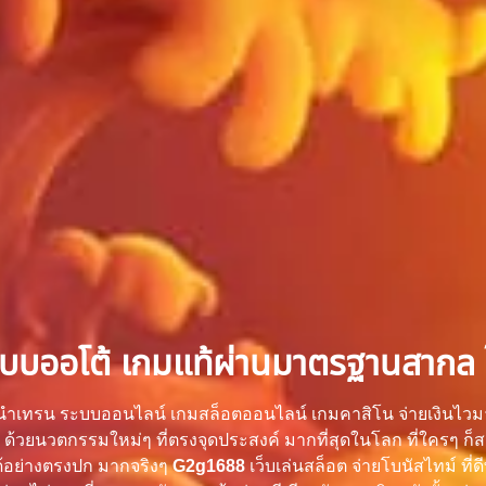
ะบบออโต้ เกมแท้ผ่านมาตรฐานสากล 
้นำเทรน ระบบออนไลน์ เกมสล็อตออนไลน์ เกมคาสิโน จ่ายเงินไวม
้วยนวตกรรมใหม่ๆ ที่ตรงจุดประสงค์ มากที่สุดในโลก ที่ใครๆ ก็
ได้อย่างตรงปก มากจริงๆ
G2g1688
เว็บเล่นสล็อต จ่ายโบนัสไทม์ ที่ดีท