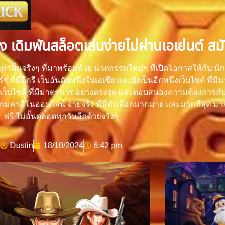
 เดิมพันสล็อตเล่นง่ายไม่ผ่านเอเย่นต์ สม
ท่านั้นจริงๆ ที่มาพร้อมด้วย นวตกรรมใหม่ๆ ที่เปิดโอกาสให้กับ น
่มีดีกรี เว็บอันดับหนึ่งในเอเชีย และยังเป็นอีกหนึ่งเว็บไซต์ ที่มีมาตร
เว็บไซต์ ที่มีมาตรการ อย่างตรงจุด และตอบสนองความต้องการก
ล่นเกมคาสิโนออนไลน์ จ่ายจริง ที่มีตัวเลือกมากมาย และมากที่สุด มา
ฟรี ไม่อั้นตลอดทุกวันอีกด้วยจริงๆ
Dustin
18/10/2024
6:42 pm