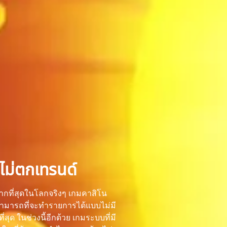
ไม่ตกเทรนด์
ากที่สุดในโลกจริงๆ เกมคาสิโน
สามารถที่จะทำรายการได้แบบไม่มี
ี่สุด ในช่วงนี้อีกด้วย เกมระบบที่มี