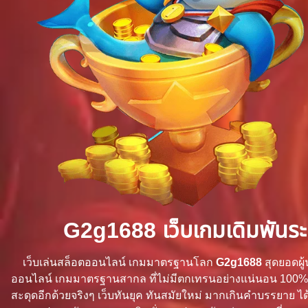
G2g1688
เว็บเกมเดิมพันร
เว็บเล่นสล็อตออนไลน์ เกมมาตรฐานโลก
G2g1688
สุดยอดผู
ออนไลน์ เกมมาตรฐานสากล ที่ไม่มีตกเทรนอย่างแน่นอน 100% ด
สะดุดอีกด้วยจริงๆ เว็บทันยุค ทันสมัยใหม่ มากเกินคำบรรยาย 