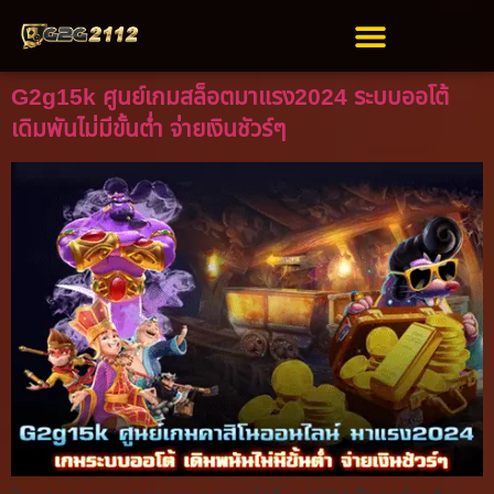
G2g15k ศูนย์เกมสล็อตมาแรง2024 ระบบออโต้
เดิมพันไม่มีขั้นต่ำ จ่ายเงินชัวร์ๆ