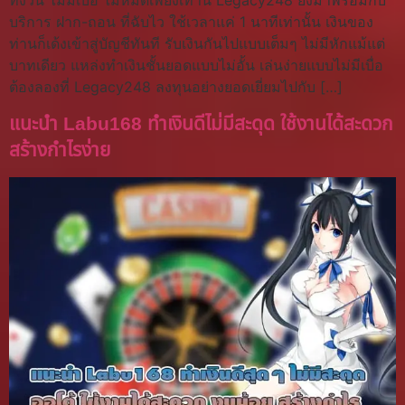
ทั้งวัน ไม่มีเบื่อ ไม่หมดเพียงเท่านี้ Legacy248 ยังมาพร้อมกับ
บริการ ฝาก-ถอน ที่ฉับไว ใช้เวลาแค่ 1 นาทีเท่านั้น เงินของ
ท่านก็เด้งเข้าสู่บัญชีทันที รับเงินกันไปแบบเต็มๆ ไม่มีหักแม้แต่
บาทเดียว แหล่งทำเงินชั้นยอดแบบไม่อั้น เล่นง่ายแบบไม่มีเบื่อ
ต้องลองที่ Legacy248 ลงทุนอย่างยอดเยี่ยมไปกับ […]
แนะนำ Labu168 ทำเงินดีไม่มีสะดุด ใช้งานได้สะดวก
สร้างกำไรง่าย