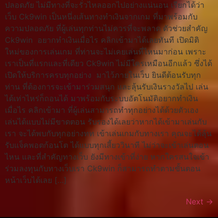
ปลอดภัย ไม่มีทางที่จะรั่วไหลออกไปอย่างแน่นอน เรียกได้ว่า
เว็บ Ck9win เป็นหนึ่งเส้นทางทำเงินจากเกม ที่มาพร้อมกับ
ความปลอดภัย ที่ผู้เล่นทุกท่านไม่ควรที่จะพลาด ตัวช่วยสำคัญ
Ck9win อยากทำเงินเมื่อไร คลิกเข้ามาได้เลยทันที เปิดมิติ
ใหม่ของการเล่นเกม ที่ท่านจะไม่เคยเล่นที่ไหนมาก่อน เพราะ
เราเป็นที่แรกและที่เดียว Ck9win ไม่มีใครเหมือนอีกแล้ว ซึ่งได้
เปิดให้บริการครบทุกอย่าง มาไว้ภายในเว็บ ยินดีต้อนรับทุก
ท่าน ที่ต้องการจะเข้ามาร่วมสนุก และลุ้นรับเงินรางวัลไป เล่น
ได้เท่าไหร่ก็ถอนได้ มาพร้อมกับระบบอัตโนมัติอยากทำเงิน
เมื่อไร คลิกเข้ามา ที่ผู้เล่นสามารถทำทุกอย่างได้ด้วยตัวเอง
เล่นได้แบบไม่มีขาดตอน รับรองได้เลยว่าหากได้เข้ามาเล่นกับ
เรา จะได้พบกับทุกอย่างทท เข้าเล่นเกมกับทางเรา คุณจะได้ลุ้น
รับแจ็คพอตก้อนโต ได้แบบทุกเสี้ยววินาที ไม่ว่าจะเข้าเล่นตอน
ไหน และที่สำคัญทางเว็บ ยังมีทางเข้าที่ง่าย หากใครสนใจเข้า
ร่วมลงทุนกับทางเว็บเรา Ck9win ก็สามารถทำตามขั้นตอน
หน้าเว็บได้เลย […]
Next
→