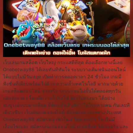
เว็บเล่นเกมสล็อต เว็บใหญ่ กระแสดีที่สุด ต้องเลือกทางนี้เลย
Onebetway88 ได้เลยทันทีทันใจ ระบบวางเดิมพนันออนไลน์
ได้แบบไม่มีวันหยุด เปิดทำการตลอดเวลา 24 ชั่วโมง เกมมี
ฟั่งชั่นที่เพียบพร้อมไปด้วย ความล้ำเทคโนโลยี มากมายด้วย
เกมสล็อตออนไลน์ จ่ายจริง ระบบถอนไม่อั้นได้ตลอดทุกวัน
และทุกเวลา โดยมีความโปร่งใส ตรงไปตรงมา ได้อย่าง
สมบูรณ์แบบมากที่สุด ที่ต้องเป็นอันดับ1 ในใจหลายคน กันเลยที
เดียวเชียว เว็บเล่นเกมออนไลน์ ที่ส่งตรงมาจากต่างประเทศ
Onebetway88 สมัครสมาชิกใหม่ ได้แบบฟรีๆ โดยไม่มี
เงื่อนไขเยอะ สมัครเล่นเกมออนไลน์ เกมสล็อต ได้เงินจริง และ