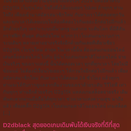
ในช่วงเวลาแห่งความสุขอย่างแท้จริงๆ 2024 ปีทองสำหรับ
G2g15k เว็บรุ่นใหม่ ใจถึงพึ่งได้แบบสุดๆ ไปเลย ถ้าทุกๆ ท่าน
ใจถึง เพียงเข้ามาสมัครสมาชิกใหม่ กับทางเราได้ตลอดทุกวัน
และทุกเวลาได้เลยแบบไม่ต้องคิดอะไรกันเยอะอีกต่อไปอีกแล้ว
อีกด้วยจริงๆ เพราะระบบมีมาตรฐานสากล ระดับโลก ที่มีสีสัน
กราฟฟิก ทันยุค ทันสมัยใหม่ มากกว่า เว็บเล่นเกมระบเก่าๆ
ระบเดิมๆ หลายเท่าอย่างจริงจังอีกด้วยกันเลยทีเดียวเชียว
G2g15k เว็บรุ่นใหม่ ล่าสุด ในเวลานี้นั้น ต้องเล่นเกมออนไลน์
เล่นสล็อตออนไลน์ ไปกับ ผู้นำเว็บเล่นเกมคาสิโนออนไลน์ จ่าย
เงินจริงๆ ของเราแห่งนี้ นั้นได้ตลอดเวลา ทุกที่ทุกเวลา โดยไม่มี
ข้อมแม้ ไม่ต้องมีเงื่อนไขเยอะๆ ให้กวนใจอีกต่อไปอีกแล้ว เพียง
สมัครสมาชิกใหม่ กับทางเราได้ตลอด 24 ชั่วโมง แล้วทุกๆ
ท่านจะได้รับการดูแลจากทีมงานของเราด้วยระดับ วีวีไอพี เท่า
กันทุกๆ ท่านอีกด้วยจริงๆ G2g15k แหล่งเกมสล็อตจ่ายจริง เดิม
พันสะดวกผ่านมือถือได้ทุกเวลา ช่วงเวลาแห่งความสุข มาถึง
แล้ว เพียงคลิ๊ก G2g15k เว็บเล่นเกมคาสิโนออนไลน์ เกมสล็อต
[…]
D2dblack สุดยอดเกมเดิมพันได้เงินจริงที่ดีที่สุด