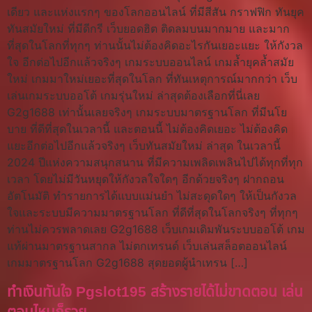
เดียว และแห่งแรกๆ ของโลกออนไลน์ ที่มีสีสัน กราฟฟิก ทันยุค
ทันสมัยใหม่ ที่มีดีกรี เว็บยอดฮิต ติดลมบนมากมาย และมาก
ที่สุดในโลกที่ทุกๆ ท่านนั้นไม่ต้องคิดอะไรกันเยอะแยะ ให้กังวล
ใจ อีกต่อไปอีกแล้วจริงๆ เกมระบบออนไลน์ เกมล้ำยุคล้ำสมัย
ใหม่ เกมมาใหม่เยอะที่สุดในโลก ที่ทันเหตุการณ์มากกว่า เว็บ
เล่นเกมระบบออโต้ เกมรุ่นใหม่ ล่าสุดต้องเลือกที่นี่เลย
G2g1688 เท่านั้นเลยจริงๆ เกมระบบมาตรฐานโลก ที่มีนโย
บาย ที่ดีที่สุดในเวลานี้ และตอนนี้ ไม่ต้องคิดเยอะ ไม่ต้องคิด
แยะอีกต่อไปอีกแล้วจริงๆ เว็บทันสมัยใหม่ ล่าสุด ในเวลานี้
2024 ปีแห่งความสนุกสนาน ที่มีความเพลิดเพลินไปได้ทุกที่ทุก
เวลา โดยไม่มีวันหยุดให้กังวลใจใดๆ อีกด้วยจริงๆ ฝากถอน
อัตโนมัติ ทำรายการได้แบบแม่นยำ ไม่สะดุดใดๆ ให้เป็นกังวล
ใจและระบบมีความมาตรฐานโลก ที่ดีที่สุดในโลกจริงๆ ที่ทุกๆ
ท่านไม่ควรพลาดเลย G2g1688 เว็บเกมเดิมพันระบบออโต้ เกม
แท้ผ่านมาตรฐานสากล ไม่ตกเทรนด์ เว็บเล่นสล็อตออนไลน์
เกมมาตรฐานโลก G2g1688 สุดยอดผู้นำเทรน […]
ทำเงินทันใจ Pgslot195 สร้างรายได้ไม่ขาดตอน เล่น
ตอนไหนก็รวย