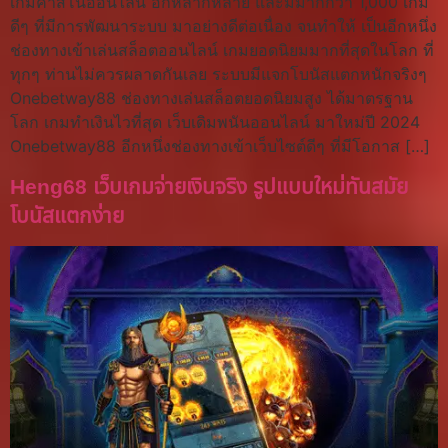
เกมคาสิโนออนไลน์ อีกหลากหลาย และมีมากกว่า 1,000 เกม
ดีๆ ที่มีการพัฒนาระบบ มาอย่างดีต่อเนื่อง จนทำให้ เป็นอีกหนึ่ง
ช่องทางเข้าเล่นสล็อตออนไลน์ เกมยอดนิยมมากที่สุดในโลก ที่
ทุกๆ ท่านไม่ควรผลาดกันเลย ระบบมีแจกโบนัสแตกหนักจริงๆ
Onebetway88 ช่องทางเล่นสล็อตยอดนิยมสูง ได้มาตรฐาน
โลก เกมทำเงินไวที่สุด เว็บเดิมพนันออนไลน์ มาใหม่ปี 2024
Onebetway88 อีกหนึ่งช่องทางเข้าเว็บไซต์ดีๆ ที่มีโอกาส […]
Heng68 เว็บเกมจ่ายเงินจริง รูปแบบใหม่ทันสมัย
โบนัสแตกง่าย