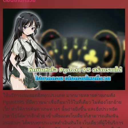
ให้บริการเกมยอดฮิตทุกประเภท มากมายหลายค่ายเกมดัง
Pgslot195 ที่มีความน่าเชื่อถือมาไว้ในที่เดียว ไม่ต้องโยกย้าย
เว็บ ทำให้การค้นหาเกมต่างๆ นั้นง่ายยิ่งขึ้น และยังประหยัด
เวลาไปได้มากอีกด้วย เข้าเพียงแค่เว็บเดียวก็สามารถเดิมพัน
เกมต่างๆ ได้ครบทุกประเภททำเงินทันใจ เว็บเดียวที่ผู้ใช้บริการ