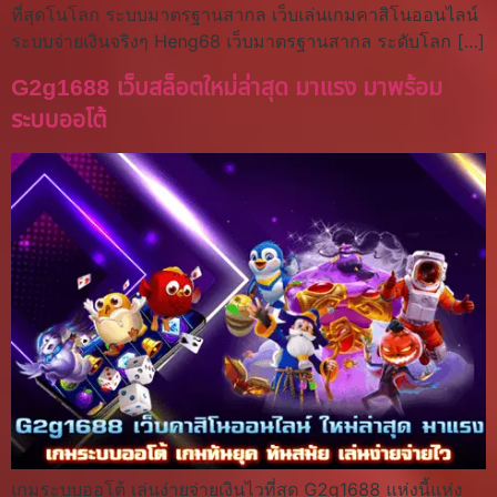
ที่สุดโนโลก ระบบมาตรฐานสากล เว็บเล่นเกมคาสิโนออนไลน์
ระบบจ่ายเงินจริงๆ Heng68 เว็บมาตรฐานสากล ระดับโลก […]
G2g1688 เว็บสล็อตใหม่ล่าสุด มาแรง มาพร้อม
ระบบออโต้
เกมระบบออโต้ เล่นง่ายจ่ายเงินไวที่สุด G2g1688 แห่งนี้แห่ง