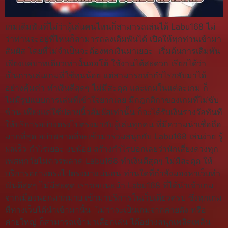
เกมเดิมพันที่ไม่ว่าผู้เล่นคนไหนก็สามารถเล่นได้ Labu168 ไม่
ว่าท่านจะอยู่ที่ไหนก็สามารถลงเดิมพันได้ เปิดให้ทุกท่านเข้ามา
สัมผัส โดยที่ไม่จำเป็นจะต้องพกเงินมาเยอะ เริ่มต้นการเดิมพัน
เพียงแค่บาทเดียวเท่านั้นออโต้ ใช้งานได้สะดวก เรียกได้ว่า
เป็นการเล่นเกมที่ใช้ทุนน้อย แต่สามารถทำกำไรกลับมาได้
อย่างคุ้มค่า ทำเงินดีสุดๆ ไม่มีสะดุด และเกมในแต่ละเกม ก็
ไม่มีรูปแบบการเล่นที่เข้าใจยากเลย มีกฎกติกาของเกมที่ไม่ซับ
ซ้อน เพียงแค่ใช้ปลายนิ้วสัมผัสเท่านั้น ก็จะได้รับเงินรางวัลทันที
ให้บริการอย่างตรงไปตรงมากับผู้เล่นทุกคน ที่มีความน่าเชื่อถือ
มากที่สุด อย่าพลาดที่จะเข้ามาร่วมสนุกกับ Labu168 เล่นง่าย รู้
ผลเร็ว กำไรเยอะ งบน้อย สร้างกำไรบอกเลยว่านักเสี่ยงดวงทุก
เพศทุกวัยไม่ควรพลาด Labu168 ทำเงินดีสุดๆ ไม่มีสะดุด ให้
บริการอย่างตรงไปตรงมาแน่นอน ท่านใดที่กำลังมองหาเว็บทำ
เงินดีสุดๆ ไม่มีสะดุด เราขอแนะนำ Labu168 ที่ได้นำเข้าเกม
จากเมืองนอกมากมาย เข้ามาบริการในเว็บเดียวครบ ซึ่งทุกเกม
ที่ทางเว็บได้นำเข้ามานั้น ไม่ว่าจะเป็นเกมจากค่ายดัง หรือ
ค่ายใหญ่ ก็สามารถเข้ามาเลือกเล่น ได้อย่างสนุกเพลิดเพลิน