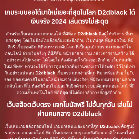
เกมระบบออโต้มาใหม่เยอะที่สุดในโลก
D2dblack
ได้
เงินจริง
2024
เล่นตรงไม่สะดุด
สำหรับเว็บเล่นเกมระบบออโต้ ที่ดีที่สุด
D2dblack
คือผู้ให้บริการ ที่มา
แรงสุดๆ โดยไม่ต้องไปเลือกกันเยอะอีกด้วย เว็บทันยุค ทันสมัยใหม่ ที่มี
ดีกรี เว็บยอดฮิต ที่ติดเทรนระดับโลก ที่เป็นศูนย์รวบรวม เกมคาสิโน
ออนไลน์ จ่ายเงินจริงๆ ที่มีสีสัน หน้าตาสวยงาม อลังงการงานสร้าง ได้
อย่างตรงไปตรงมา ได้โดยไม่ต้องคิดอะไรกันเยอะอีกด้วย เว็บทันสมัย
ใหม่ ที่ทุกๆ ท่านจะได้รับการดูแลจากทีมงานของเราได้ระดับ วีวีไอพีเท่า
กันอย่างแน่นอน
D2dblack
เว็บตรง แตกง่ายที่สุด ที่มาพร้อมด้วย ใบรับ
รอง ของเกมคาสิโนออนไลน์ เกมจ่ายเงินจริงๆ ที่มีระบบมาตรฐานสากล
ระดับโลก ที่ไม่ต้องมีเงื่อนไขเยอะกันอีกด้วย ระบบเดิมพนันออนไลน์ ที่มี
ความล้ำเทคโนโลยี ที่ดีที่สุด ที่ไม่ต้องกลัวการกั๊กยูสอีกด้วย
เว็บสล็อตเว็บตรง แจกโบนัสฟรี ไม่อั้นทุกวัน เล่นไม่
ผ่านคนกลาง
D2dblack
เว็บเล่นเกมสล็อตออนไลน์ เกมน่าเล่นเยอะมากที่สุด
D2dbalck
คือศูนย์
รวบรวม เกมออนไลน์ ที่มาใหม่เยอะมากๆ และยังมีเกมคาสิโนออนไลน์