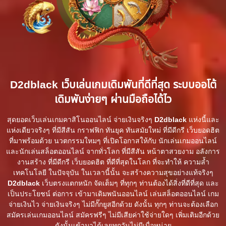
D2dblack
เว็บเล่นเกมเดิมพันที่ดีที่สุด ระบบออโต้
เดิมพันง่ายๆ ผ่านมือถือได้ไว
สุดยอดเว็บเล่นเกมคาสิโนออนไลน์ จ่ายเงินจริงๆ
D2dblack
แห่งนี้และ
แห่งเดียวจริงๆ ที่มีสีสัน กราฟฟิก ทันยุค ทันสมัยใหม่ ที่มีดีกรี เว็บยอดฮิต
ที่มาพร้อมด้วย นวตกรรมใหมๆ ที่เปิดโอกาสให้กับ นักเล่นเกมออนไลน์
และนักเล่นสล็อตออนไลน์ จากทั่วโลก ที่มีสีสัน หน้าตาสวยงาม อลังการ
งานสร้าง ที่มีดีกรี เว็บยอดฮิต ที่ดีที่สุดในโลก ที่จะทำให้ ความล้ำ
เทคโนโลยี ในปัจจุบัน ในเวลานี้นั้น จะสร้างความสุขอย่างแท้จริงๆ
D2dblack
เว็บตรงแตกหนัก จัดเต็มๆ ที่ทุกๆ ท่านต้องได้สิ่งที่ดีที่สุด และ
เป็นประโยชน์ ต่อการ เข้ามาเดิมพนันออนไลน์ เล่นสล็อตออนไลน์ เกม
จ่ายเงินไว จ่ายเงินจริงๆ ไม่มีกั๊กยูสอีกด้วย ดังนั้น ทุกๆ ท่านจะต้องเลือก
สมัครเล่นเกมออนไลน์ สมัครฟรีๆ ไม่มีเสียค่าใช้จ่ายใดๆ เพิ่มเติมอีกด้วย
ดังนั้นเข้ามาได้เลยทุกวันไม่มีเบื่อหน่าย