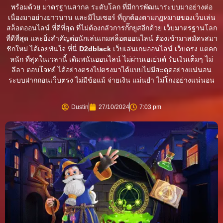
พร้อมด้วย มาตรฐานสากล ระดับโลก ที่มีการพัฒนาระบบมาอย่างต่อ
เนื่องมาอย่างยาวนาน และมีใบเซอร์ ที่ถูกต้องตามกฏหมายของเว็บเล่น
สล็อตออนไลน์ ที่ดีที่สุด ที่ไม่ต้องกลัวการกั๊กยูสอีกด้วย เว็บมาตรฐานโลก
ที่ดีที่สุด และยิ่งสำคัญต่อนักเล่นเกมสล็อตออนไลน์ ต้องเข้ามาสมัครสมา
ชิกใหม่ ได้เลยทันใจ ที่นี่
D2dblack
เว็บเล่นเกมออนไลน์ เว็บตรง แตคก
หนัก ที่สุดในเวลานี้ เดิมพนันออนไลน์ ไม่ผ่านเอเย่นต์ รับเงินเต็มๆ ไม่
ลีลา ตอบโจทย์ ได้อย่างตรงไปตรงมาได้แบบไม่มีสะดุดอย่างแน่นอน
ระบบฝากถอนเว็บตรง ไม่มีข้อแม้ จ่ายเงิน แม่นยำ ไม่โกงอย่างแน่นอน
Dustin
27/10/2024
7:03 pm